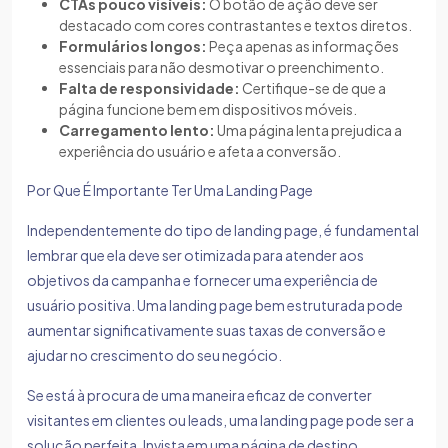
CTAs pouco visíveis:
O botão de ação deve ser
destacado com cores contrastantes e textos diretos.
Formulários longos:
Peça apenas as informações
essenciais para não desmotivar o preenchimento.
Falta de responsividade:
Certifique-se de que a
página funcione bem em dispositivos móveis.
Carregamento lento:
Uma página lenta prejudica a
experiência do usuário e afeta a conversão.
Por Que É Importante Ter Uma Landing Page
Independentemente do tipo de landing page, é fundamental
lembrar que ela deve ser otimizada para atender aos
objetivos da campanha e fornecer uma experiência de
usuário positiva. Uma landing page bem estruturada pode
aumentar significativamente suas taxas de conversão e
ajudar no crescimento do seu negócio.
Se está à procura de uma maneira eficaz de converter
visitantes em clientes ou leads, uma landing page pode ser a
solução perfeita. Invista em uma página de destino