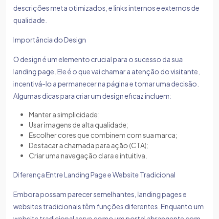
descrições meta otimizados, e links internos e externos de
qualidade.
Importância do Design
O design é um elemento crucial para o sucesso da sua
landing page. Ele é o que vai chamar a atenção do visitante,
incentivá-lo a permanecer na página e tomar uma decisão.
Algumas dicas para criar um design eficaz incluem:
Manter a simplicidade;
Usar imagens de alta qualidade;
Escolher cores que combinem com sua marca;
Destacar a chamada para ação (CTA);
Criar uma navegação clara e intuitiva.
Diferença Entre Landing Page e Website Tradicional
Embora possam parecer semelhantes, landing pages e
websites tradicionais têm funções diferentes. Enquanto um
website tradicional serve como um portal abrangente com