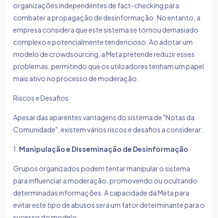
organizações independentes de fact-checking para
combater a propagação de desinformação. No entanto, a
empresa considera que este sistema se tornou demasiado
complexo e potencialmente tendencioso. Ao adotar um
modelo de crowdsourcing, a Meta pretende reduzir esses
problemas, permitindo que os utilizadores tenham um papel
mais ativo no processo de moderação.
Riscos e Desafios
Apesar das aparentes vantagens do sistema de "Notas da
Comunidade", existem vários riscos e desafios a considerar:
1.
Manipulação e Disseminação de Desinformação
Grupos organizados podem tentar manipular o sistema
para influenciar a moderação, promovendo ou ocultando
determinadas informações. A capacidade da Meta para
evitar este tipo de abusos será um fator determinante para o
sucesso do modelo.