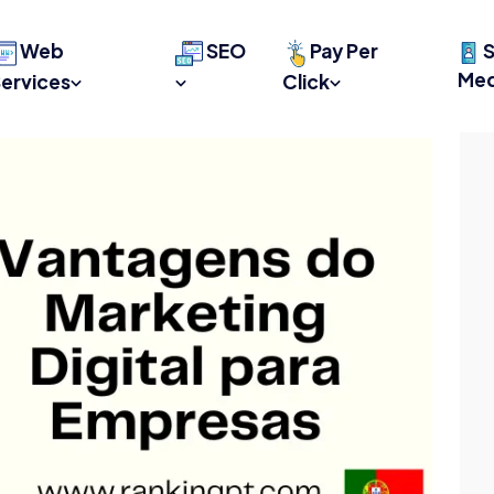
Web
SEO
Pay Per
S
Med
ervices
Click