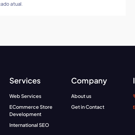
ado atual.
Services
Company
Web Services
About us
ECommerce Store
Get in Contact
Development
International SEO