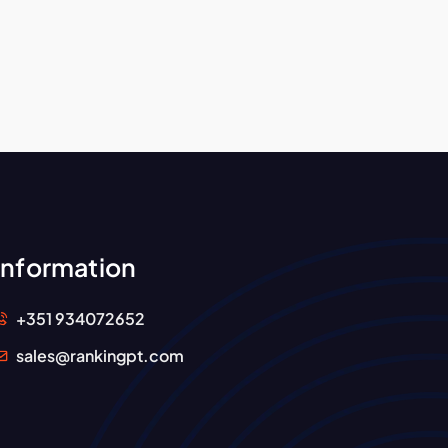
Information
+351 934072652
sales@rankingpt.com