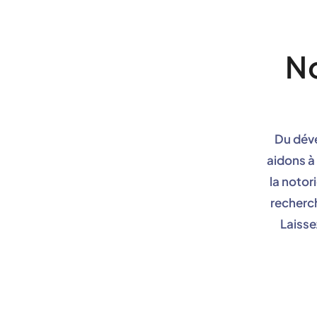
No
Du déve
aidons à
la notor
recherc
Laisse