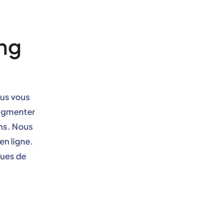
ing
ous vous
augmenter
ons. Nous
n ligne.
ques de