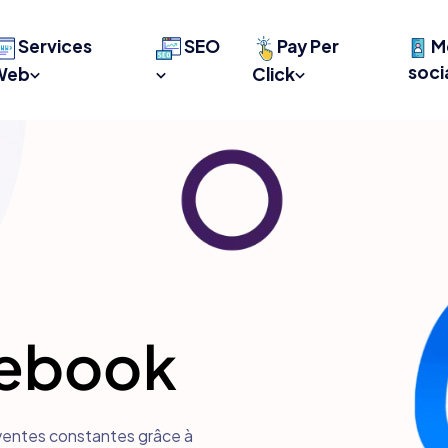
Services
SEO
Pay Per
M
soci
Web
Click
cebook
ventes constantes grâce à