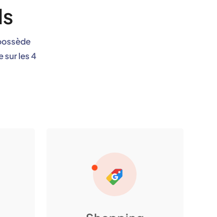
ds
 possède
sur les 4