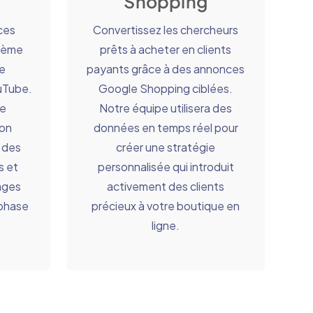
Shopping
ces
Convertissez les chercheurs
xième
prêts à acheter en clients
e
payants grâce à des annonces
uTube.
Google Shopping ciblées.
be
Notre équipe utilisera des
ion
données en temps réel pour
 des
créer une stratégie
s et
personnalisée qui introduit
ages
activement des clients
 phase
précieux à votre boutique en
ligne.