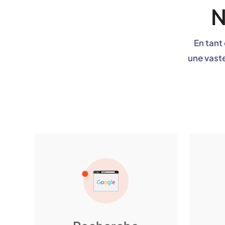
N
En tant
une vast