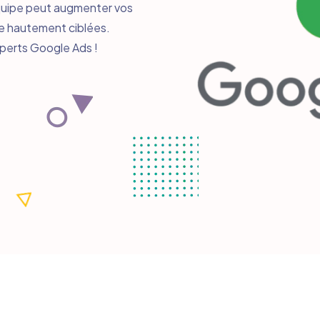
équipe peut augmenter vos
e hautement ciblées.
perts Google Ads !