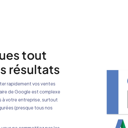
ques tout
s résultats
ter rapidement vos ventes
taire de Google est complexe
s à votre entreprise, surtout
igurées (presque tous nos
e vous ne commettiez pas les