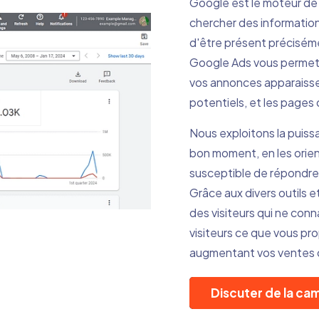
Google est le moteur de 
chercher des information
d'être présent préciséme
Google Ads vous permet 
vos annonces apparaisse
potentiels, et les pages qu
Nous exploitons la puiss
bon moment, en les orient
susceptible de répondre 
Grâce aux divers outils 
des visiteurs qui ne con
visiteurs ce que vous pr
augmentant vos ventes 
Discuter de la c