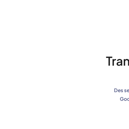
Tran
Des se
Goo