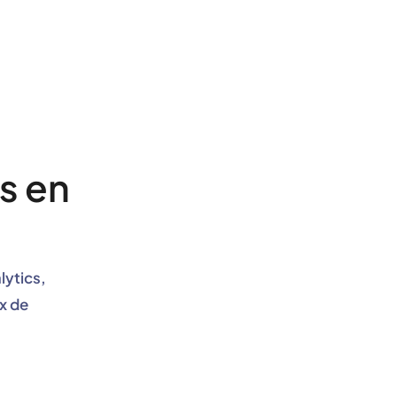
rs en
lytics,
x de