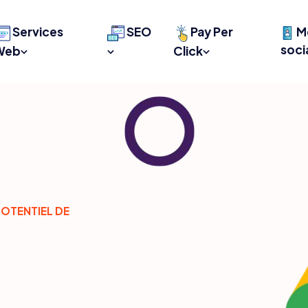
Services
SEO
Pay Per
M
soci
Web
Click
POTENTIEL DE