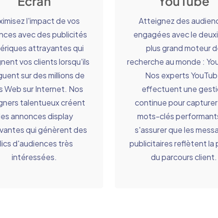
Écran
YouTube
imisez l'impact de vos
Atteignez des audien
nces avec des publicités
engagées avec le deu
riques attrayantes qui
plus grand moteur d
nent vos clients lorsqu'ils
recherche au monde : Yo
guent sur des millions de
Nos experts YouTu
s Web sur Internet. Nos
effectuent une gest
gners talentueux créent
continue pour capturer
es annonces display
mots-clés performant
ivantes qui génèrent des
s'assurer que les mess
lics d'audiences très
publicitaires reflètent la
intéressées.
du parcours client.