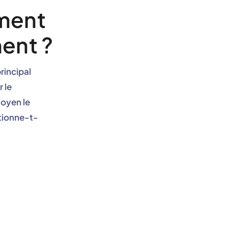
ement
ment ?
rincipal
r le
moyen le
tionne-t-