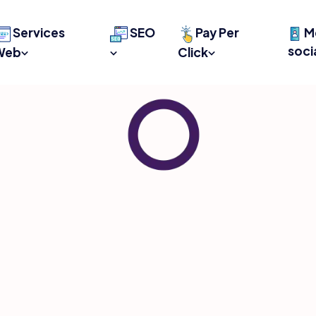
Services
SEO
Pay Per
M
soci
Web
Click