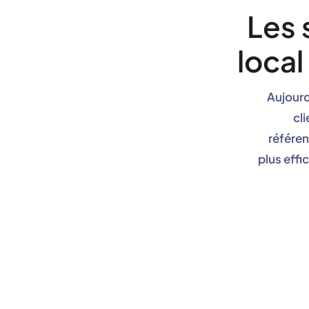
Les 
local
Aujourd
cli
référen
plus eff