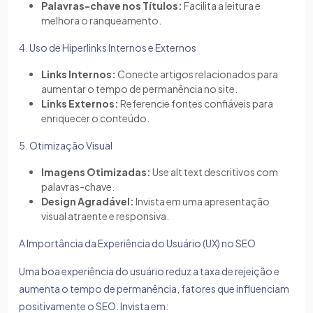
Palavras-chave nos Títulos:
Facilita a leitura e
melhora o ranqueamento.
4. Uso de Hiperlinks Internos e Externos
Links Internos:
Conecte artigos relacionados para
aumentar o tempo de permanência no site.
Links Externos:
Referencie fontes confiáveis para
enriquecer o conteúdo.
5. Otimização Visual
Imagens Otimizadas:
Use alt text descritivos com
palavras-chave.
Design Agradável:
Invista em uma apresentação
visual atraente e responsiva.
A Importância da Experiência do Usuário (UX) no SEO
Uma boa experiência do usuário reduz a taxa de rejeição e
aumenta o tempo de permanência, fatores que influenciam
positivamente o SEO. Invista em: