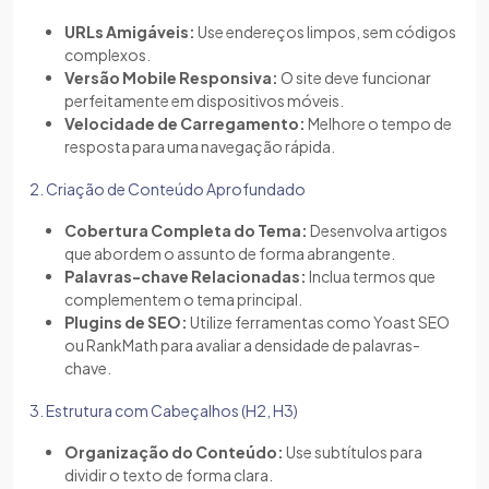
URLs Amigáveis:
Use endereços limpos, sem códigos
complexos.
Versão Mobile Responsiva:
O site deve funcionar
perfeitamente em dispositivos móveis.
Velocidade de Carregamento:
Melhore o tempo de
resposta para uma navegação rápida.
2. Criação de Conteúdo Aprofundado
Cobertura Completa do Tema:
Desenvolva artigos
que abordem o assunto de forma abrangente.
Palavras-chave Relacionadas:
Inclua termos que
complementem o tema principal.
Plugins de SEO:
Utilize ferramentas como Yoast SEO
ou RankMath para avaliar a densidade de palavras-
chave.
3. Estrutura com Cabeçalhos (H2, H3)
Organização do Conteúdo:
Use subtítulos para
dividir o texto de forma clara.