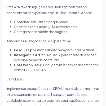
Uma alta taxa de rejeição pode indicar problemas no
conteúdo ou na experiência do usuário. Reduza-a com:
Conteúdo relevante e de qualidade
Chamadas para ação (CTAs) envolventes
Carregamento rápido das páginas
Tendências Avançadas de SEO para 2024
Pesquisa por Voz:
Otimize para perguntas naturais.
Inteligência Artificial:
Use IA para análise de dados e
personalização de conteúdo.
Core Web Vitals:
Foque em métricas de desempenho
como LCP, FID e CLS.
Conclusão
Implementar boas práticas de SEO é essencial para melhorar
o ranqueamento do seu site. Invista em conteúdo de
qualidade, experiência do usuário e atualizações constantes