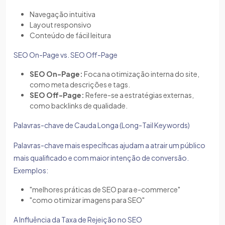
Navegação intuitiva
Layout responsivo
Conteúdo de fácil leitura
SEO On-Page vs. SEO Off-Page
SEO On-Page:
Foca na otimização interna do site,
como meta descrições e tags.
SEO Off-Page:
Refere-se a estratégias externas,
como backlinks de qualidade.
Palavras-chave de Cauda Longa (Long-Tail Keywords)
Palavras-chave mais específicas ajudam a atrair um público
mais qualificado e com maior intenção de conversão.
Exemplos:
"melhores práticas de SEO para e-commerce"
"como otimizar imagens para SEO"
A Influência da Taxa de Rejeição no SEO